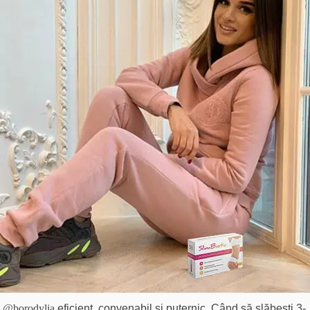
@borodylia
eficient, convenabil și puternic. Când să slăbești 3-