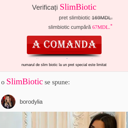
SlimBiotic
Verificați
pret slimbiotic
169
MDL.
*
slimbiotic cumpără
67
MDL.
numarul de slim biotic la un pret special este limitat
SlimBiotic
о
se spune:
borodylia