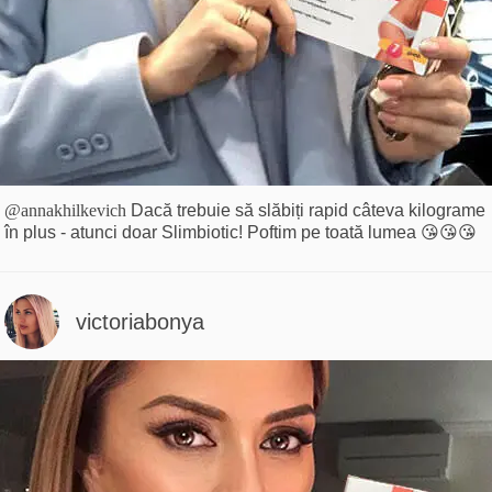
@annakhilkevich
Dacă trebuie să slăbiți rapid câteva kilograme
în plus - atunci doar Slimbiotic! Poftim pe toată lumea 😘😘😘
victoriabonya