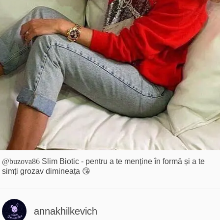
@buzova86
Slim Biotic - pentru a te menține în formă și a te
simți grozav dimineața 😘
annakhilkevich