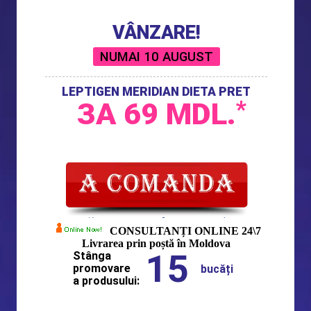
VÂNZARE!
NUMAI
10 AUGUST
LEPTIGEN MERIDIAN DIETA PRET
ЗА
69
MDL.
*
CONSULTANȚI ONLINE 24\7
Livrarea prin poștă în Moldova
15
Stânga
promovare
bucăți
a produsului: