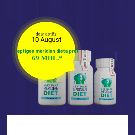
doar astăzi
10 August
Leptigen meridian dieta pret
69
MDL.
*