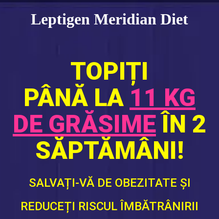
Leptigen Meridian Diet
TOPIȚI
PÂNĂ LA
11 KG
DE GRĂSIME
ÎN 2
SĂPTĂMÂNI!
SALVAȚI-VĂ DE OBEZITATE ȘI
REDUCEȚI RISCUL ÎMBĂTRÂNIRII