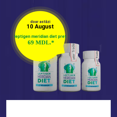
doar astăzi
10 August
leptigen meridian diet pret
69
MDL.
*