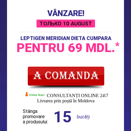
VÂNZARE!
ТОЛЬКО
10 AUGUST
LEPTIGEN MERIDIAN DIETA CUMPARA
PENTRU
69
MDL.
*
CONSULTANȚI ONLINE 24\7
Livrarea prin poștă în Moldova
15
Stânga
promovare
bucăți
a produsului: