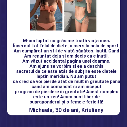
M-am luptat cu grăsime toată viața mea.
Încercat tot felul de diete, a mers la sala de sport,
Am cumpărat un stil de viață sănătos. Inutil. Cand
Am renuntat deja si am decis ca e inutil,
Am văzut accidental pagina unei doamne.
Am ajuns sa vorbim si ea a deschis
secretul de ce este atât de subțire este dietele
leptin meridian. Nu am putut
sa cred ca voi pierde atat de mult in greutate pana
cand am comandat si am inceput
program de pierdere în greutate! Acest complex
este un zeu! Acum sunt liber de
supraponderal și o femeie fericită!
Michaela, 30 de ani, Kriuliany