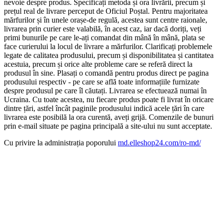
nevoie despre produs. Specificați metoda și ora livrării, precum și
prețul real de livrare perceput de Oficiul Poștal. Pentru majoritatea
mărfurilor și în unele orașe-de regulă, acestea sunt centre raionale,
livrarea prin curier este valabilă, în acest caz, iar dacă doriți, veți
primi bunurile pe care le-ați comandat din mână în mână, plata se
face curierului la locul de livrare a mărfurilor. Clarificați problemele
legate de calitatea produsului, precum și disponibilitatea și cantitatea
acestuia, precum și orice alte probleme care se referă direct la
produsul în sine. Plasați o comandă pentru produs direct pe pagina
produsului respectiv - pe care se află toate informațiile furnizate
despre produsul pe care îl căutați. Livrarea se efectuează numai în
Ucraina. Cu toate acestea, nu fiecare produs poate fi livrat în oricare
dintre țări, astfel încât paginile produsului indică acele țări în care
livrarea este posibilă la ora curentă, aveți grijă. Comenzile de bunuri
prin e-mail situate pe pagina principală a site-ului nu sunt acceptate.
Cu privire la administrația poporului
md.elleshop24.com/ro-md/