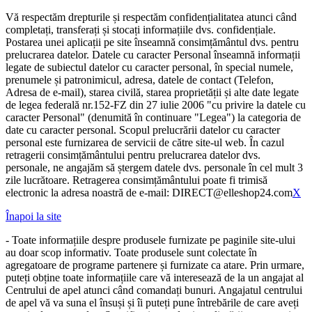
Vă respectăm drepturile și respectăm confidențialitatea atunci când
completați, transferați și stocați informațiile dvs. confidențiale.
Postarea unei aplicații pe site înseamnă consimțământul dvs. pentru
prelucrarea datelor. Datele cu caracter Personal înseamnă informații
legate de subiectul datelor cu caracter personal, în special numele,
prenumele și patronimicul, adresa, datele de contact (Telefon,
Adresa de e-mail), starea civilă, starea proprietății și alte date legate
de legea federală nr.152-FZ din 27 iulie 2006 "cu privire la datele cu
caracter Personal" (denumită în continuare "Legea") la categoria de
date cu caracter personal. Scopul prelucrării datelor cu caracter
personal este furnizarea de servicii de către site-ul web. În cazul
retragerii consimțământului pentru prelucrarea datelor dvs.
personale, ne angajăm să ștergem datele dvs. personale în cel mult 3
zile lucrătoare. Retragerea consimțământului poate fi trimisă
electronic la adresa noastră de e-mail: DIRECT@elleshop24.com
X
Înapoi la site
- Toate informațiile despre produsele furnizate pe paginile site-ului
au doar scop informativ. Toate produsele sunt colectate în
agregatoare de programe partenere și furnizate ca atare. Prin urmare,
puteți obține toate informațiile care vă interesează de la un angajat al
Centrului de apel atunci când comandați bunuri. Angajatul centrului
de apel vă va suna el însuși și îi puteți pune întrebările de care aveți