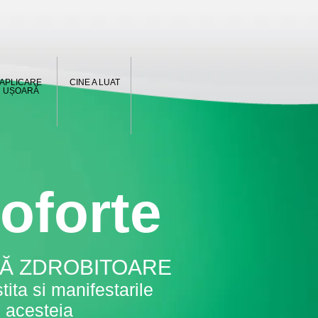
APLICARE
CINE A LUAT
UȘOARĂ
oforte
RĂ ZDROBITOARE
tita si manifestarile
acesteia