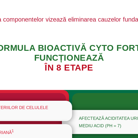
a componentelor vizează eliminarea cauzelor fund
ORMULA BIOACTIVĂ CYTO FOR
FUNCȚIONEAZĂ
ÎN 8 ETAPE
ERIILOR DE CELULELE
AFECTEAZĂ ACIDITATEA UR
MEDIU ACID (PH = 7)
1
RIANĂ