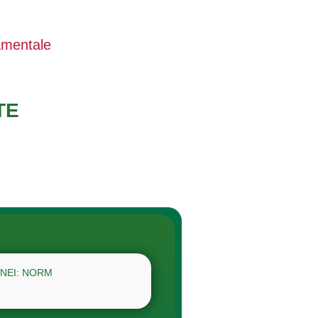
amentale
TE
INEI: NORM