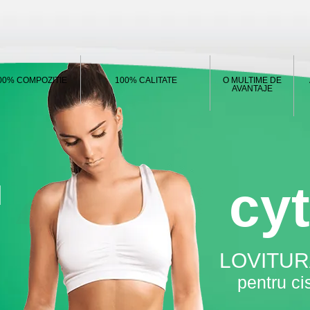
00% COMPOZITIE
100% CALITATE
O MULTIME DE
AVANTAJE
cyt
N
LOVITU
pentru cis