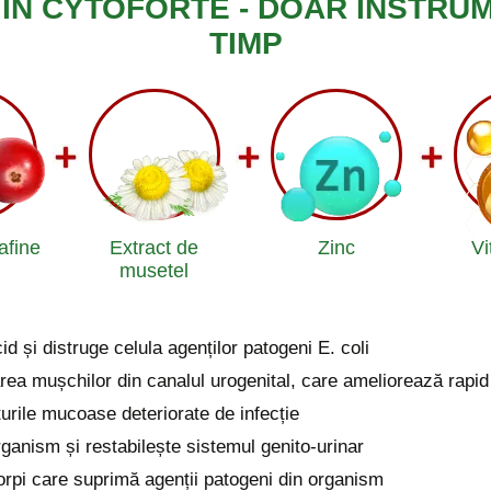
 ÎN CYTOFORTE - DOAR INSTRU
TIMP
afine
Extract de
Zinc
Vi
musetel
id și distruge celula agenților patogeni E. coli
area mușchilor din canalul urogenital, care ameliorează rapi
urile mucoase deteriorate de infecție
rganism și restabilește sistemul genito-urinar
rpi care suprimă agenții patogeni din organism