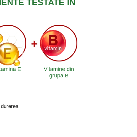
MENTE TESTATE ÎN
tamina E
Vitamine din
grupa B
d durerea