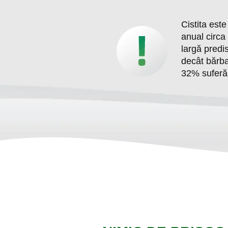
Cistita est
anual circa 
largă predi
decât bărbaț
32% suferă 