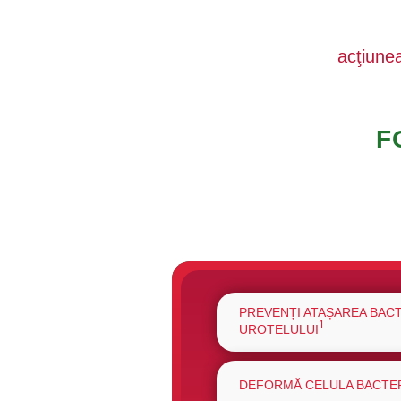
acţiune
F
PREVENȚI ATAȘAREA BACT
1
UROTELULUI
DEFORMĂ CELULA BACTE