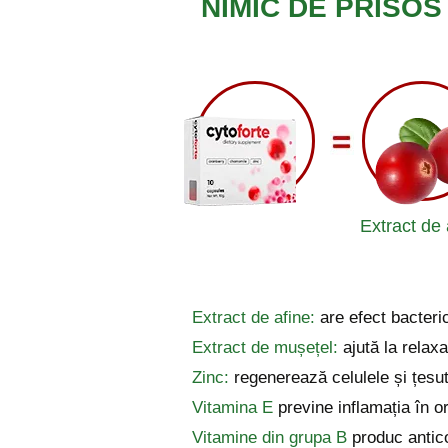
NIMIC DE PRISOS
Extract de 
Extract de afine:
are efect bacteric
Extract de mușețel:
ajută la relax
Zinc:
regenerează celulele și țesut
Vitamina E
previne inflamația în o
Vitamine din grupa B
produc antico