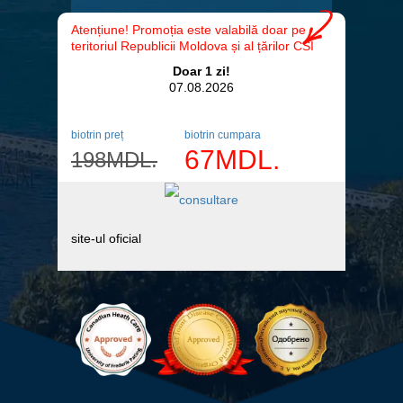
Atențiune! Promoția este valabilă doar pe
teritoriul Republicii Moldova și al țărilor CSI
Doar 1 zi!
07.08.2026
biotrin preț
biotrin cumpara
67
MDL.
198
MDL.
site-ul oficial