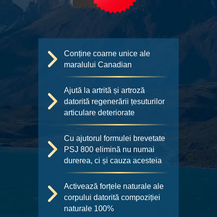
Conține coarne unice ale
maralului Canadian
Ajută la artrită și artroză
datorită regenerării țesuturilor
articulare deteriorate
Cu ajutorul formulei brevetate
PSJ 800 elimină nu numai
durerea, ci și cauza acesteia
Activează forțele naturale ale
corpului datorită compoziției
naturale 100%