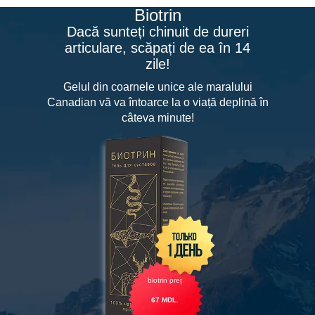
Biotrin
Dacă sunteți chinuit de dureri
articulare, scăpați de ea în 14
zile!
Gelul din coarnele unice ale maralului
Canadian vă va întoarce la o viață deplină în
câteva minute!
biotrin preț
67
MDL.