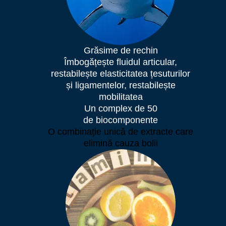
Grăsime de rechin
Îmbogățește fluidul articular,
restabilește elasticitatea țesuturilor
și ligamentelor, restabilește
mobilitatea
Un complex de 50
de biocomponente
O combinație unică de extracte care
elimină cauza bolii