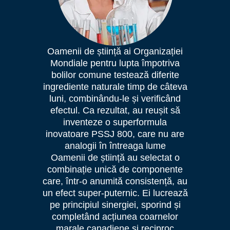
Oamenii de știință ai Organizației
Mondiale pentru lupta împotriva
bolilor comune testează diferite
ingrediente naturale timp de câteva
luni, combinându-le și verificând
efectul. Ca rezultat, au reușit să
inventeze o superformula
inovatoare PSSJ 800, care nu are
analogii în întreaga lume
Oamenii de știință au selectat o
combinație unică de componente
care, într-o anumită consistență, au
un efect super-puternic. Ei lucrează
pe principiul sinergiei, sporind și
completând acțiunea coarnelor
marale canadiene și reciproc