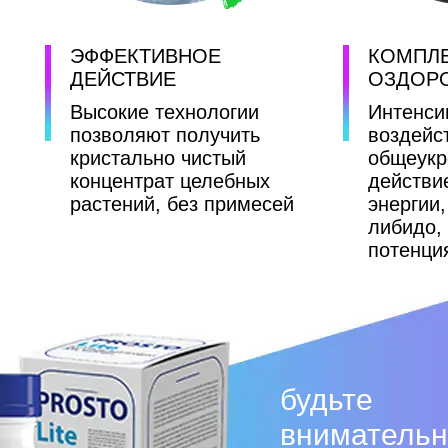
ЭФФЕКТИВНОЕ
КОМПЛ
ДЕЙСТВИЕ
ОЗДОР
Высокие технологии
Интенси
позволяют получить
воздейс
кристально чистый
общеук
концентрат целебных
действи
растений, без примесей
энергии
либидо,
потенци
будьте
внимательн