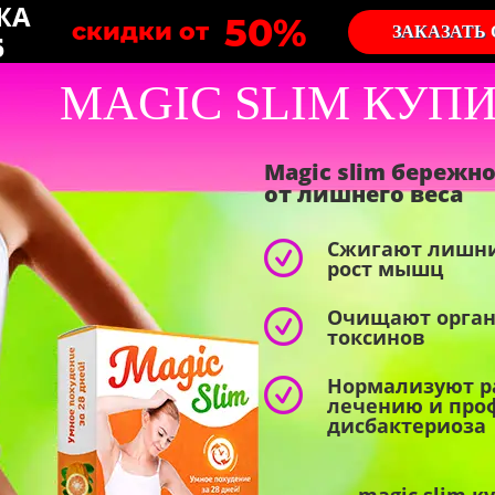
ЖА
50%
скидки от
ЗАКАЗАТЬ
6
MAGIC SLIM КУП
Magic slim бережн
от лишнего веса
Сжигают лишни
рост мышц
Очищают орган
токсинов
Нормализуют ра
лечению и про
дисбактериоза