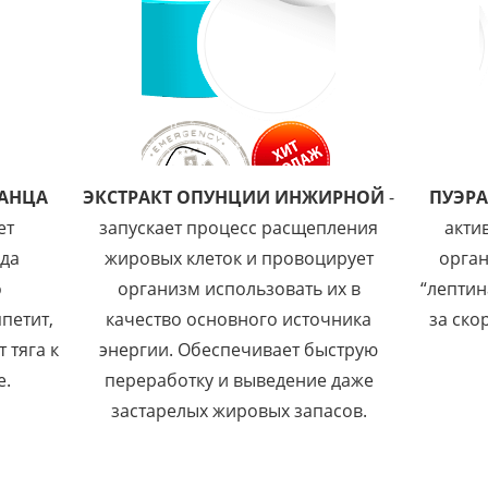
РАНЦА
ЭКСТРАКТ ОПУНЦИИ ИНЖИРНОЙ
-
ПУЭР
ет
запускает процесс расщепления
акти
ода
жировых клеток и провоцирует
орга
о
организм использовать их в
“лептин
петит,
качество основного источника
за ско
 тяга к
энергии. Обеспечивает быструю
е.
переработку и выведение даже
застарелых жировых запасов.