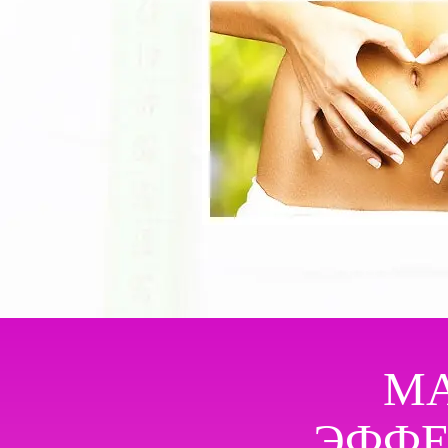
МА
ЭФФЕ