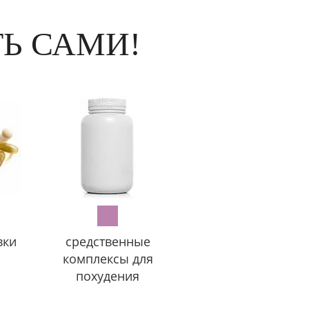
Ь САМИ!
вки
средственные
комплексы для
похудения