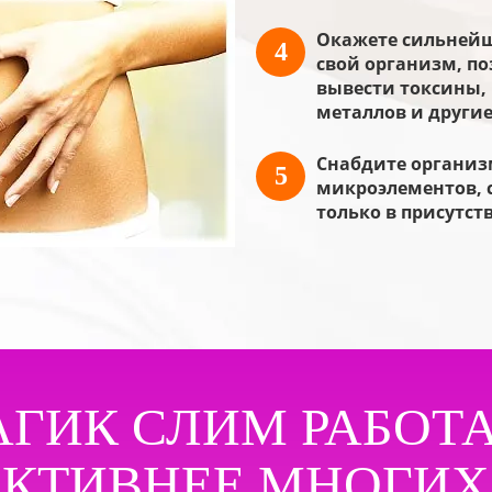
Окажете сильней
4
свой организм, п
вывести токсины,
металлов и други
Снабдите органи
5
микроэлементов, 
только в присутст
ГИК СЛИМ РАБОТ
КТИВНЕЕ МНОГИХ