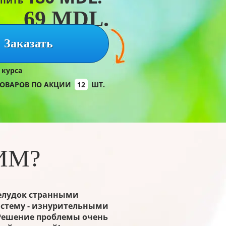
упить
69
MDL.
Заказать
 курса
ТОВАРОВ ПО АКЦИИ
12
ШТ.
ИМ?
желудок странными
истему - изнурительными
 Решение проблемы очень