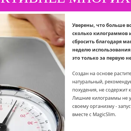
Уверены, что больше в
сколько килограммов 
сбросить благодаря маг
неделю использования 
это только за первую н
Создан на основе растите
натуральный, рекоменду
похудения, не содержит 
Лишние килограммы не уй
своему организму - запу
вместе с MagicSlim.