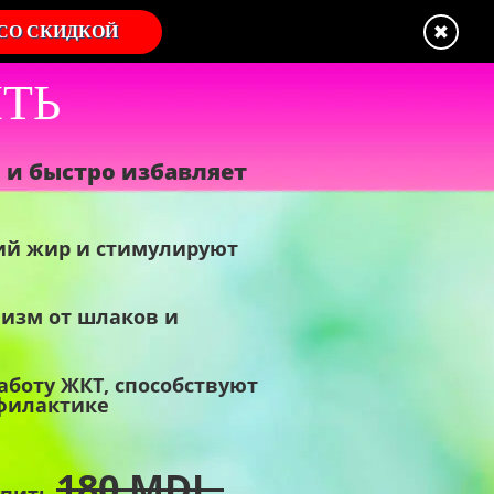
×
 СО СКИДКОЙ
ИТЬ
о и быстро избавляет
й жир и стимулируют
изм от шлаков и
боту ЖКТ, способствуют
филактике
180
MDL.