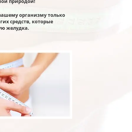
мой природой!
вашему организму только
огих средств, которые
ую желудка.