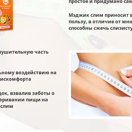
простое и придумано са
Мэджик слим приносит 
пользу, в отличие от мн
способны сжечь слизист
внушительную часть
ьному воздействию на
 дискомфорта
док, взвалив заботы о
варивании пищи на
 слим