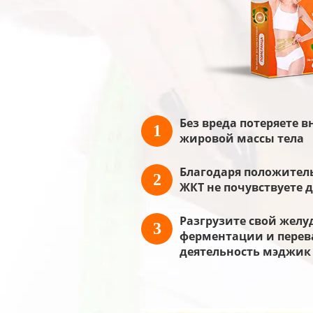
Без вреда потеряете 
1
жировой массы тела
Благодаря положител
2
ЖКТ не почувствуете
Разгрузите свой желу
3
ферментации и пере
деятельность мэджик