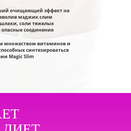
ший очищающий эффект на
озволив мэджик слим
 шлаки, соли тяжелых
е опасные соединения
зм множеством витаминов и
способных синтезироваться
вии Magic Slim
АЕТ
 ДИЕТ