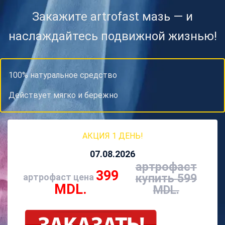
Закажите artrofast мазь — и
наслаждайтесь подвижной жизнью!
100% натуральное средство
Действует мягко и бережно
АКЦИЯ 1 ДЕНЬ!
07.08.2026
артрофаст
399
купить
599
артрофаст цена
MDL.
MDL.