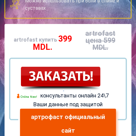
Можно использовать при боли в спине и
суставах
artrofast
399
цена
599
artrofast купить
MDL.
MDL.
консультанты онлайн 24\7
Ваши данные под защитой
артрофаст официальный
сайт